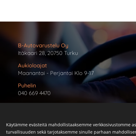
B-Autovarustelu Oy
Itäkaari 28, 20750 Turku
Aukioloajat
Maanantai - Perjantai Klo 9-17
Puhelin
040 669 4470
Sähköposti
info@b-autovarustelu.fi
Käytämme evästeitä mahdollistaaksemme verkkosivustomme as
turvallisuuden sekä tarjotaksemme sinulle parhaan mahdollis