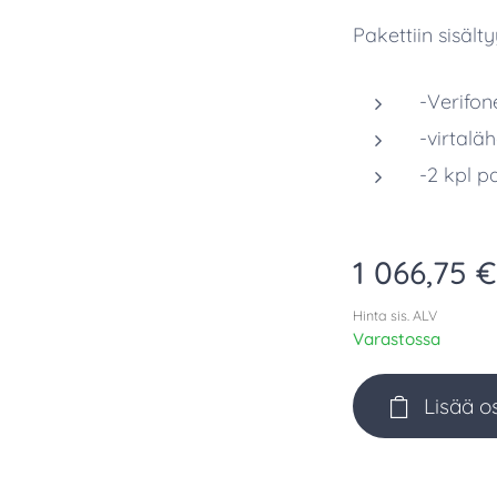
Pakettiin sisält
-Verifo
-virtalä
-2 kpl pa
1 066,75
€
Hinta sis. ALV
Varastossa
Lisää o