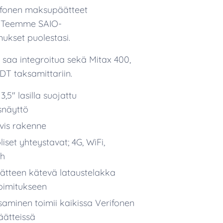
rifonen maksupäätteet
. Teemme SAIO-
imukset puolestasi.
saa integroitua sekä Mitax 400,
T taksamittariin.
,5″ lasilla suojattu
snäyttö
ivis rakenne
iset yhteystavat; 4G, WiFi,
th
ätteen kätevä lataustelakka
oimitukseen
aminen toimii kaikissa Verifonen
ätteissä