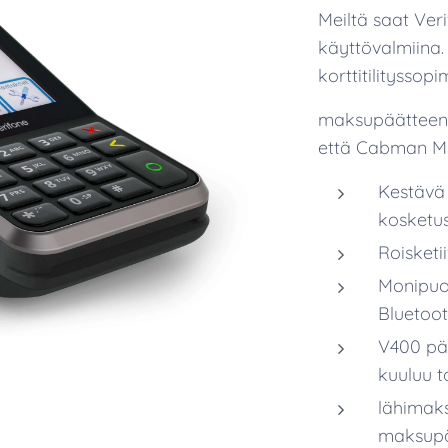
Meiltä saat Ve
käyttövalmiina
korttitilityssop
maksupäätteen 
että Cabman MD
Kestävä 3
kosketu
Roisketi
Monipuol
Bluetoo
V400 pä
kuuluu t
lähimaks
maksupä