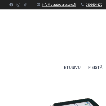
info@b-autovarustelu.fi
0406694470
ETUSIVU
MEISTÄ