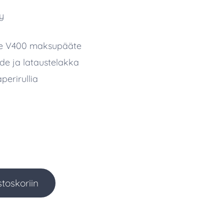
yy
ne V400 maksupääte
hde ja lataustelakka
perirullia
stoskoriin