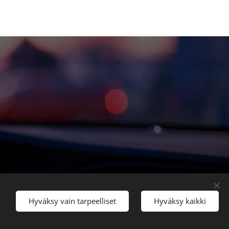
Hyväksy vain tarpeelliset
Hyväksy kaikki