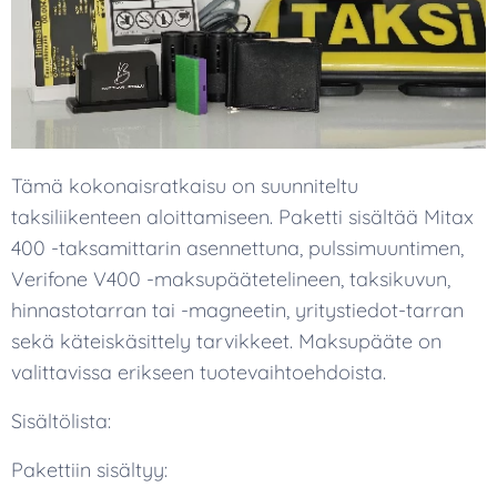
Tämä kokonaisratkaisu on suunniteltu
taksiliikenteen aloittamiseen. Paketti sisältää Mitax
400 -taksamittarin asennettuna, pulssimuuntimen,
Verifone V400 -maksupäätetelineen, taksikuvun,
hinnastotarran tai -magneetin, yritystiedot-tarran
sekä käteiskäsittely tarvikkeet. Maksupääte on
valittavissa erikseen tuotevaihtoehdoista.
Sisältölista:
Pakettiin sisältyy: