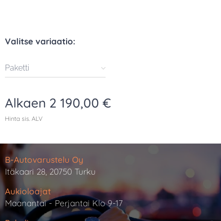
Valitse variaatio:
Paketti
Alkaen
2 190,00
€
Hinta sis. ALV
B-Autovarustelu Oy
Itäkaari 28, 20750 Turku
Aukioloajat
Maanantai - Perjantai Klo 9-17